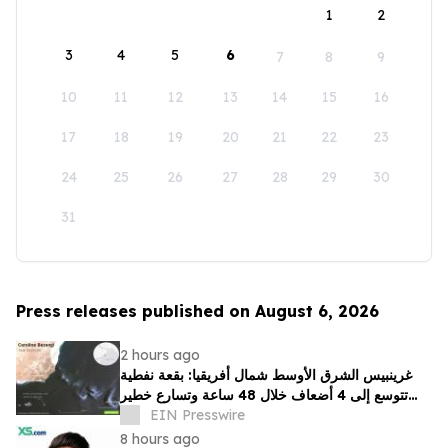
1
2
3
4
5
6
7
8
9
10
11
12
13
14
15
16
17
18
19
20
21
22
23
24
25
26
27
28
29
30
31
Press releases published on August 6, 2026
2 hours ago
غرينبيس الشرق الأوسط شمال أفريقيا: بقعة نفطية
تتوسع إلى 4 أضعاف خلال 48 ساعة وتسارع خطير
يهدد محمية بحرية فريدة في عُمان
EIN Presswire
8 hours ago