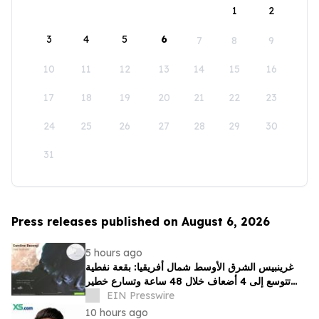
1
2
3
4
5
6
7
8
9
10
11
12
13
14
15
16
17
18
19
20
21
22
23
24
25
26
27
28
29
30
31
Press releases published on August 6, 2026
5 hours ago
غرينبيس الشرق الأوسط شمال أفريقيا: بقعة نفطية
تتوسع إلى 4 أضعاف خلال 48 ساعة وتسارع خطير
يهدد محمية بحرية فريدة في عُمان
EIN Presswire
10 hours ago