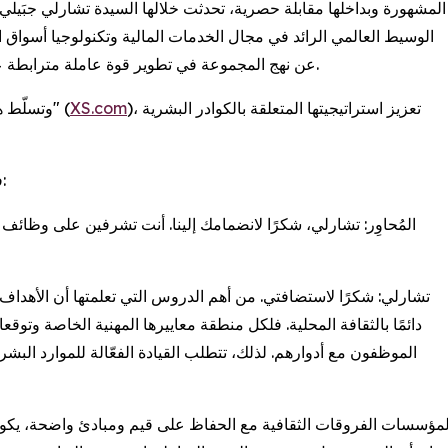
عن نهج المجموعة في تطوير قوة عاملة مترابطة عالميًا وتعزيز ثقافة عمل تدعم المواهب عبر مناطق متعددة.
)، تعزيز استراتيجيتها المتعلقة بالكوادر البشرية
XS.com
وتسلّط هذه المقابلة الضوء على كيفية مواصلة "إكس أس دوت كوم" (
فيما يلي يمكنكم الاطلاع على النسخة المترجمة من المقابلة:
المُحاوِر: تشارلي، شكرًا لانضمامك إلينا. أنت تشرفين على وظائف 
تشارلي: شكرًا لاستضافتي. من أهم الدروس التي تعلمتها أن الأهداف ال
دائمًا بالثقافة المحلية. فلكل منطقة معاييرها المهنية الخاصة وتوقعا
الموظفون مع أدوارهم. لذلك، تتطلب القيادة الفعّالة للموارد ا
 المؤسسات الفروقات الثقافية مع الحفاظ على قيم ومبادئ واضحة، يكون