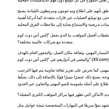
ناطق بأنهم على اطلاع ومدعومون ومرتبطون بالقيادة، يصبح
مع توسّع العمليات عبر قارات متعددة. كما أدركنا أهمية
ي يجعل "إكس أس دوت كوم" (XS.com)، شركة قادرة على المنافسة عند جذب محترفين تتوفر لديهم غالبًا فرص
متعددة مع شركات عالمية مختلفة؟
مسار المهني، وثقافة مكان العمل، والشعور العام بالهدف
هني. كما نحرص على تعزيز ثقافة تعاونية يتم فيها الترحيب
 يصبح ذلك عنصرًا مميزًا قويًا. بالإضافة إلى ذلك، نسلّط
حديد الأماكن التي تظهر فيها مراكز المواهب الكبرى المقبلة؟
تشهد نموًا سريعًا في المهارات المتخصصة نتيجة عوامل مثل