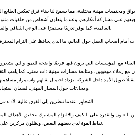
ق ومجتمعات مهنية مختلفة، مما يسمح لنا ببناء فرق تعكس الطابع الع
تشجيعهم على مشاركة أفكارهم، وعندما يتعاون أشخاص من خلفيات متنو
العالمية، كما نوفر تدريبًا مستمرًا على الوعي الثقافي والقيادة الشاملة لضمان أن يؤدي التنوع إلى تأثير حقيقي وابتكار.
تحديات أمام أصحاب العمل حول العالم، ما الذي يحافظ على التزام المح
ء مع المؤسسات التي يرون فيها فرصًا واضحة للنمو، والتي يشعرون فيها بأن مسا
ن مع زملاء موهوبين، ومتابعة مسارات مهنية ذات معنى، كما يلعب التقدي
بلًا طويل الأمد داخل الشركة، يزداد احتمال بقائهم واستمرار مساهمت
ومحادثات حول المسار المهني، لضمان استجابتنا بشكل استباقي لاحتياجات وتطلعات الموظفين المتطورة.
المُحاوِر: عندما تنظرين إلى الفرق عالية الأداء 
ا من التعاون والقدرة على التكيف والالتزام المشترك بتحقيق الأهداف
نقاط القوة لدى بعضهم البعض، ويظلون مركزين على تحقيق النتائج حتى في الظروف الصعبة أو المتغيرة بسرعة.