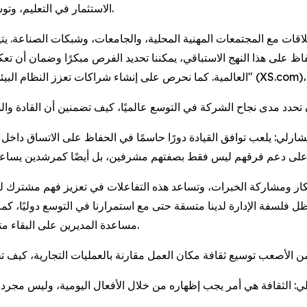
الاستثمار في التعليم، وتوسع قطاعات التكنولوجيا، أو التغيرات في المشهد الإقتصادي.
ات مع المجتمعات المهنية المحلية، والجامعات، وشبكات الصناعة. يتيح ل
 على هذا النهج الاستباقي، يمكننا تحديد الفرص مبكرًا وضمان أن تعك
ة أن تحدد مدى نجاح الشركة في التوسع عالميًا، كيف تضمنين أن القاد
شارلي: يلعب توافق القيادة دورًا حاسمًا في الحفاظ على الاتساق داخل المؤسسة على المستوى العال
فكار ومشاركة الخبرات، وتساعد هذه التفاعلات في تعزيز فهم مشترك ل
ل فلسفة الإدارة لدينا متسقة حتى مع استمرارنا في التوسع دوليًا، ك
مساعدة المديرين على البقاء متوافقين مع أفضل الممارسات المتطورة والتوقعات العالمية.
كون من الأصعب توسيع ثقافة مكان العمل مقارنة بالعمليات التجارية، كي
 الثقافة هي أمر يجب إظهاره من خلال الأفعال اليومية، وليس مجرد تعريفه عبر السياسات أو الب