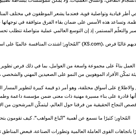
ر في أطر قيادية وتواصلية قوية. فعندما يشعر الموظفون في مختلف الم
ة. وتساعد هذه الأسس على ضمان بقاء الفرق متوافقة في توجهاتها حتى 
المُحاوِر: اشتدت المنافسة عالميًا على استقطاب أفضل المواهب. ما الذ
لعمل بناءً على مجموعة واسعة من العوامل، بما في ذلك فرص تطوير ال
الاطلاع على أسواق مختلفة، وهو أمر ذو قيمة كبيرة لتطوير المسار الم
أنها قادرة على بناء مسيرة مهنية ذات معنى ضمن مؤسسة داعمة وطموحة،
المُحاوِر: كثيرًا ما نسمع عن أهمية “اتّباع المواهب”. كيف تقومون بت
ًا باتجاهات القوى العاملة العالمية وتطورات الصناعة. فبعض المناطق 