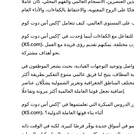
 العنصرين، الانسجام العالمي والفهم المحلي، كان عاملًا
ة للتفاعل مع الكفاءات أينما وُجدت. في "إكس أس دوت كوم"
(XS.com)، نعتبر المواهب العالمية أحد أهم محركات الابتكار والنمو طويل الأمد. ويتمثل هدفنا في جمع محترفين من مناطق وخلفيات وتجارب مختلفة، يمكنهم تقديم رؤى فريدة مع العمل
نحو أهداف مشتركة.
تواصل وتوحيد التوجهات القيادية، بحيث يشعر الموظفون في
ة المطاف، يتيح لنا فريق عالمي متنوع التفكير بطريقة أكثر
ر مختلف المناطق الجغرافية وتعزيز الشمولية يشكّلان عناصر
إضافية تجعل قوتنا العاملة العالمية أكثر مرونة وتفاعلًا.
 أبرز الدروس المبكرة التي تعلمتموها في "إكس أس دوت كوم"
(XS.com)، أثناء بناء قوتها العاملة الدولية؟
نمو في أسواق جديدة يوفّر فرصًا كبيرة، لكنه في الوقت ذاته