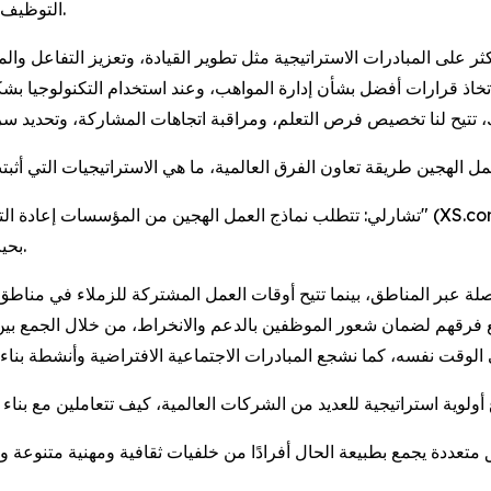
التوظيف والتوجيه وصولًا إلى متابعة الأداء والتخطيط للتطوير المهني.
ثر على المبادرات الاستراتيجية مثل تطوير القيادة، وتعزيز التفاعل والم
اذ قرارات أفضل بشأن إدارة المواهب، وعند استخدام التكنولوجيا بشك
 العمل الهجين طريقة تعاون الفرق العالمية، ما هي الاستراتيجيات التي أ
تشارلي: تتطلب نماذج العمل الهجين من المؤسسات إعادة التفكير في كيفية التعاون والتواص
بحيث يفهم الموظفون ما يعنيه النجاح بغض النظر عن مواقعهم.
لة عبر المناطق، بينما تتيح أوقات العمل المشتركة للزملاء في مناطق
 فرقهم لضمان شعور الموظفين بالدعم والانخراط، من خلال الجمع بين ا
دة يجمع بطبيعة الحال أفرادًا من خلفيات ثقافية ومهنية متنوعة وذوي وجهات نظ