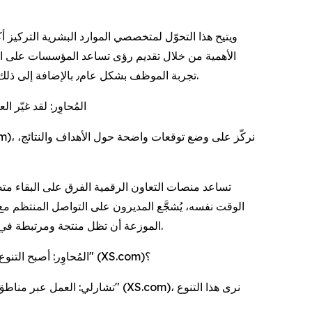
ويتيح هذا التحوّل لمتخصصي الموارد البشرية التركيز أك
الأهمية من خلال تقديم رؤى تساعد المؤسسات على اتخ
تجربة الموظف بشكل عام٫ بالإضافة إلى ذلك، تتيح لنا تخصيص فرص التعلم، ومراقبة اتجاهات المشاركة، وتحديد سريع للمجالات التي قد يحتاج فيها الموظفون إلى دعم إضافي.
المُحاوِر: لقد غيّر
تساعد منصات التعاون الرقمية الفرق على البقاء متص
الوقت نفسه، يُشجَّع المديرون على التواصل المنتظم مع
الموزعة أن تظل منتجة ومرتبطة في الوقت نفسه، كما نشجع المبادرات الاجتماعية الافتراضية وأنشطة بناء الفرق عبر المناطق لتعزيز العلاقات وتقليل شعور المسافة.
المُحاوِر: أصبح التنوع أولوية استراتيجية للعديد من الشركات العالمية، كيف تتعاملين مع بناء فرق متنوعة عبر مختلف المناطق في "إكس أس دوت كوم" (XS.com)؟
تشارلي: العمل عبر مناطق متعد