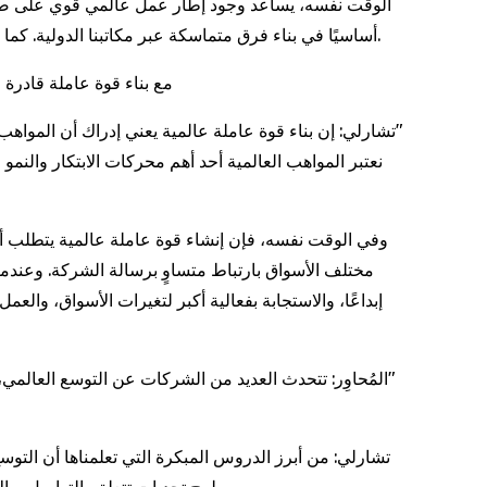
الوقت نفسه، يساعد وجود إطار عمل عالمي قوي على ضمان أ
أساسيًا في بناء فرق متماسكة عبر مكاتبنا الدولية. كما يعزز ذلك رسالة مفادها أن الموظفين محل تقدير كأفراد، مما ينعكس إيجابًا على الروح المعنوية، والاحتفاظ بالكفاءات، والأداء العام.
المُحاوِر: مع ازدياد تنقّل المواهب على المستوى العالمي، كيف تتعامل "إكس
تشارلي: إن بناء قوة عاملة عالمية يعني إدراك أن المواه
وفي الوقت نفسه، فإن إنشاء قوة عاملة عالمية يتطلب أك
مختلف الأسواق بارتباط متساوٍ برسالة الشركة. وعندما 
إبداعًا، والاستجابة بفعالية أكبر لتغيرات الأسواق، وال
المُحاوِر: تتحدث العديد من الشركات عن التوسع العالمي،
تشارلي: من أبرز الدروس المبكرة التي تعلمناها أن التوسع