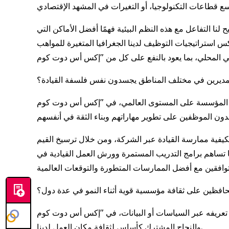
نا التفاعل مع هذه النظم البيئية فهمًا أفضل الأماكن التي
س استراتيجيات التوظيف لدينا الجغرافيا المتغيرة للمواهب
ة والمديرين في مختلف المناطق يجسدون نفس فلسفة القيادة؟
مي، في "إكس أس دوت كوم" (XS.com)، نركّز على مبادئ قيادية تقوم على الشفافية،
كيفية ممارسة القيادة عبر الشركة، ومن خلال ترسيخ القيم
ما تساهم برامج التدريب المستمرة وورش العمل القيادية في
ف تحافظين على ثقافة مؤسسية قوية أثناء النمو في عدة دول؟
يانات، في "إكس أس دوت كوم" (XS.com)، نركّز بشكل قوي على التعاون والاحترام
والنجاح المشترك كأساس لثقافة مكان العمل لدينا.