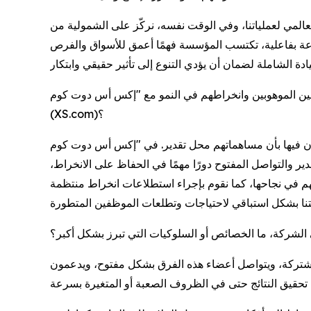
المي لعملياتنا، وفي الوقت نفسه، نركّز على الشمولية من
عة بفاعلية، تكتسب المؤسسة فهمًا أعمق للأسواق والفرص
ترفين الموهوبين وانخراطهم في النمو مع "إكس أس دوت كوم"
(XS.com)؟
هماتهم محل تقدير. في "إكس أس دوت كوم" (XS.com)، نركّز على خلق
ر والتواصل المفتوح دورًا مهمًا في الحفاظ على الانخراط،
هم في نجاحها، كما نقوم بإجراء استطلاعات انخراط منتظمة
في الشركة، ما الخصائص أو السلوكيات التي تبرز بشكل أكبر؟
 المشتركة، ويتواصل أعضاء هذه الفرق بشكل مفتوح، ويدعمون