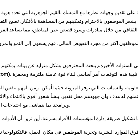
على تقديم وجهات نظرها مع التمسك بالقيم الجوهرية التي تحدد هوية ال
يشعر الموظفون بالاحترام وتمكينهم من المساهمة بالأفكار، تصبح الثقا
الموظفون أكثر من مجرد التعويض المالي، فهم يسعون إلى النمو والمرونة والشعور با
تشارلي: لقد تطورت توقعات مكان العمل بشكل كبير في السنوات الأخيرة،٫ يبحث الم
اونية، والسياسات التي توفر المرونة حيثما أمكن، ومن المهم بنفس ا
عملهم له هدف وأن جهودهم محل تقدير، ينشأ شعور أقوى بالانتماء والالت
وبرامجنا بما يتماشى مع احتياجات الموظفين للنمو والازدهار على المستويين الشخصي والمهني.
لوجيا تشكيل طريقة إدارة المؤسسات للأفراد بسرعة، أين ترين أن الأدوات 
رق الموارد البشرية وتجربة الموظفين في مكان العمل، فالتكنولوجيا تتي