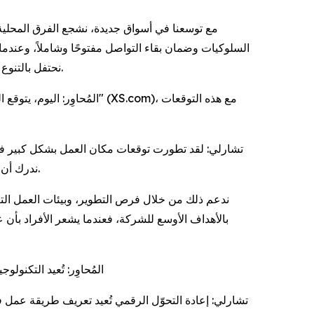
مع توسعنا في أسواق جديدة، نشجع الفرق المحلية 
السلوكيات وضمان بقاء التواصل مفتوحًا وشاملاً، وعندما 
نحتفل بالتنوع الثقافي من خلال مبادرات وسرد قصص عبر المناطق، مما يساعد الفرق على الشعور بالارتباط بغض النظر عن موقعهم الجغرافي.
المُحاوِر: اليوم، يتوقع 
حياتهم المهنية والشخصية، في "إكس أس دوت كوم" (XS.com)، ندرك أن تلبية هذه التوقعات أمر أساسي لبناء قوة عاملة ملتزمة ومحفزة.
ندعم ذلك من خلال فرص التطوير، وبيئات العمل التع
بالأهداف الأوسع للشركة، فعندما يشعر الأفراد بأن 
المُحاوِر: تُعيد التكنو
تشارلي: إعادة التحوّل الرقمي تُعيد تعريف طريقة عمل ف