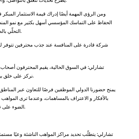
يطرح تحديات تتعلق بالتواصل، والانسجام الثقافي، واتساق العمليات. ولا يمكن للمؤسسات ببساطة تطبيق نفس النموذج في كل موقع دون فهم الديناميكيات المحلية.
ومن الرؤى المهمة أيضًا إدراك قيمة الاستثمار المبك
الحفاظ على التماسك المؤسسي أسهل بكثير مع نمو المنظم
التحلّي بالصبر والتعلّم المستمر، إذ إن التوسع العالمي عملية متواصلة تتطلب تحسينات تدريجية والاستماع بعناية إلى ملاحظات الفرق المحلية.
تشارلي: في السوق الحالية، يقيم المحترفون أصحاب ا
والمعنى في أدوارهم. في "إكس أس دوت كوم" (XS.com)، نركز على خلق بيئة تمكّن الأفراد الموهوبين من النمو على الصعيدين المهني والشخصي.
يمنح حضورنا الدولي الموظفين فرصًا للتعاون عبر المناطق و
بالأفكار و الاعتراف بالمساهمات. وعندما ترى المواهب 
الضوء على قصص النجاح الحقيقية من فرقنا حول العالم، ليتمكّن المرشحون من الاطلاع على أمثلة ملموسة للنمو المهني والتعاون عبر الحدود.
تشارلي: يتطلّب تحديد مراكز المواهب الناشئة وعيًا مستمر