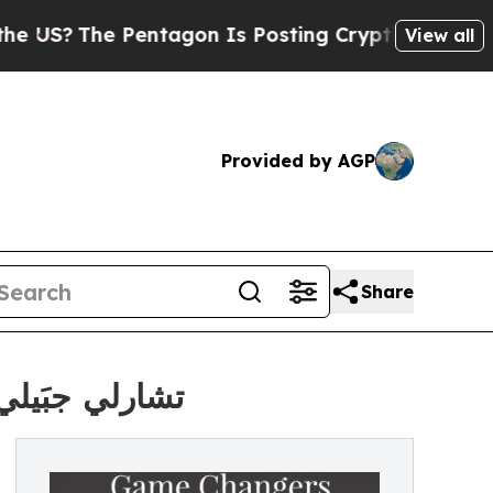
entagon Is Posting Cryptic Biblical Messages on
View all
Provided by AGP
Share
تشارلي جبَيل