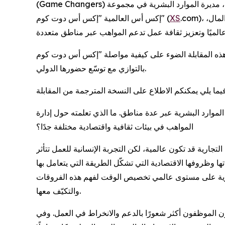
(Game Changers) المشهورة وبداخلها مقابلة حصرية، تحدثت خلالها السيدة تشارلي جبَيلي، مديرة الموارد البشرية في مجموعة
.com)، الوسيط العالمي الرائد في مجال الخدمات المالية وتكنولوجيا أسواق المال،
XS
إكس أس العالمية "إكس أس دوت كوم" (
بالتوازي مع توسّع حضورها الدولي.
الموارد البشرية عبر عدة مناطق. ما الذي تعلمته حول إدارة
المواهب في بيئات ثقافية واقتصادية مختلفة جدًا؟
تجارية قد تكون عالمية، لكن التجربة الإنسانية للعمل تتأثر
تها وظروفها الاقتصادية التي تشكّل الطريقة التي يتعامل بها
لبشرية على مستوى عالمي تخصيص الوقت لفهم هذه الفروقات
والتكيّف معها.
 الموظفون أكثر شعورًا بالدعم والانخراط في العمل. وفي