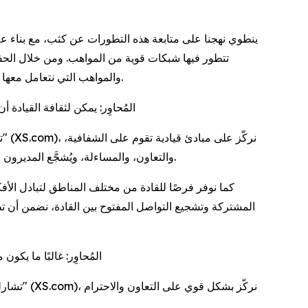
ينطوي نهجنا على متابعة هذه التطورات عن كثب، مع بناء علاق
تتطور فيها شبكات قوية من المواهب. ومن خلال الحفاظ
العالمية. كما نحرص على إنشاء شراكات تعزز النظام البيئي المحلي، بما يعود بالنفع على كل من "إكس أس دوت كوم" (XS.com)، والمواهب التي نتعامل معها.
المُحاوِر: يمكن لثقافة القياد
ت
والتعاون، والمساءلة، ويُشجَّع المديرون على دعم فرقهم ليس فقط بصفتهم مشرفين، بل أيضًا كمرشدين يساعدون الموظفين على تطوير مهاراتهم وبناء الثقة في أنفسهم.
كما نوفر فرصًا للقادة من مختلف المناطق لتبادل الأ
المشتركة وتشجيع التواصل المفتوح بين القادة، نضمن أن تظ
المُحاوِر: غالبًا ما ي
تشارلي: