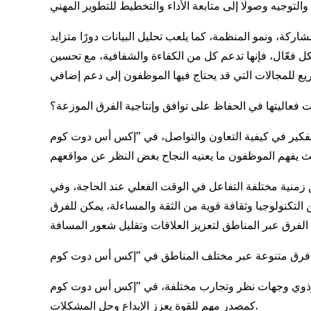
شاركة، ونمو المنظمة، كما يلعب تحليل البيانات دورًا متزايد
ل فعّال، فإنها تدعم كل من الكفاءة والشفافية، مع تحسين
ثبتت فعاليتها في الحفاظ على توافق وإنتاجية الفرق الموزعة؟
ل، في "إكس أس دوت كوم" (XS.com)، نركّز على وضع توقعات واضحة حول الأهداف والنتائج،
 زمنية مختلفة التفاعل في الوقت الفعلي عند الحاجة، وفي
لتكنولوجيا وثقافة قوية من الثقة والمساءلة، يمكن للفرق
ر وتجارب مختلفة، في "إكس أس دوت كوم" (XS.com)، نرى هذا التنوع
كمصدر مهم للقوة يعزز الإبداع وحل المشكلات.