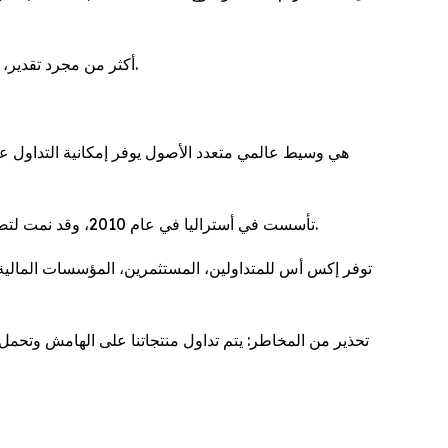
ويعتبر تكريم "إكس أس دوت كوم" (XS.com) أكثر من مجرد تقدير، بل هو بمثابة إقرار بالتزام الشركة المستمر بالابتكار وتعزيز الثقة في القطاع المالي.
تأسست في أستراليا في عام 2010، وقد نمت لتصبح رائدة في السوق العالمية في مجال التكنولوجيا المالية والخدمات المالية والتداول عبر الإنترنت مع تراخيص متعددة حول العالم.
توفر إكس أس للمتداولين، المستثمرين، المؤسسات المالية، 
تحذير من المخاطر: يتم تداول منتجاتنا على الهامش وتحم