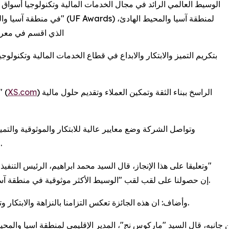
الذي اقسم في معرض 
وتُسلّط هذه الجائزة الضوء على التزام "إكس أس د" (
XS.com
) الراسخ ببناء الثقة وتمكين العملاء وتقديم حلول مالية
وتواصل الشركة وضع معايير عالية للابتكار والموثوقية والتميز
التكنولوجيا المتقدمة والمبادرات التعليمية والدعم الشخصي.
وتعليقا على هذا الإنجاز، قال السيد محمد ابراهيم، الرئيس ال"
(XS.com): إن حصولنا على لقب لقب "الوسيط الأكثر موثوقية في منطقة آسيا والمحيط الهادئ" لعام 2025 هو فخرٌ لفريقنا.
وأضاف: ان هذه الجائزة تعكس التزامنا بالنزاهة والابتكار وتقديم تجربة موثوقة لعملائنا في جميع أنحاء المنطقة والعالم.
من جانبه، قال السيد "ماركوس نج"، المدير " (XS.com): هذا التكريم يُجسد بوضوح ثقة عملائنا بنا