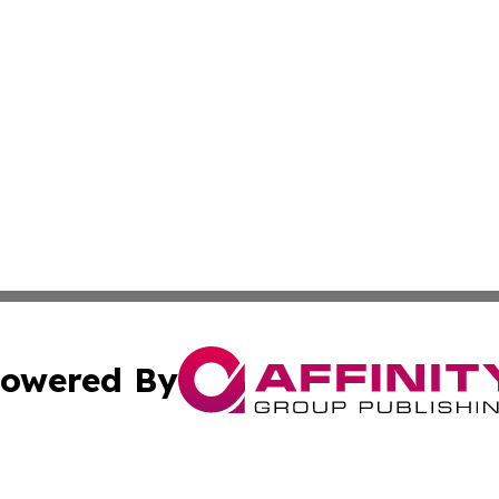
owered By
ubmit Press Release
Terms & Conditions
Copyright/DMCA