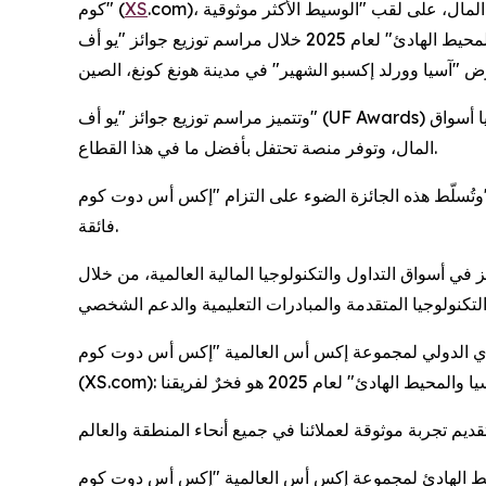
كوم" (
XS
.com)، الوسيط العالمي الرائد في مجال الخدمات المالية وتكنولوجيا أسواق المال، على لقب "الوسيط الأكثر موثوقية
في منطقة آسيا والمحيط الهادئ" لعام 2025 خلال مراسم توزيع جوائز "يو أف" (UF Awards) لمنطقة آسيا والمحيط الهادئ،
"آسيا وورلد إكسبو الشهير" في مدينة هونغ كونغ، الصين
وتتميز مراسم توزيع جوائز "يو أف" (UF Awards) بتكريم التميز والابتكار والابداع في قطاع الخدمات المالية وتكنولوجيا أسواق
المال، وتوفر منصة تحتفل بأفضل ما في هذا القطاع.
وت كوم
فائقة.
 في أسواق التداول والتكنولوجيا المالية العالمية، من خلال
تنفيذي الدولي لمجموعة إكس أس العالمية "إكس أس دوت كوم
الإقليمي لمنطقة اسيا والمحيط الهادئ لمجموعة إكس أس العالمية "إكس أس دوت كوم